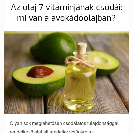
Az olaj 7 vitaminjának csodái:
mi van a avokádóolajban?
Olyan sok meglehetősen csodálatos tulajdonsággal
rendelkező olaj áll rendelkezésünkre az