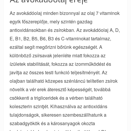
Az avokádóolaj minden bizonnyal az olaj 7 vitaminok
egyik főszereplője, mely szintén gazdag
antioxidánsokban és zsírokban. Az avokádóolaj A, D,
E, B1, B2, B5, B6, B3 és C-vitaminokat tartalmaz,
ezáltal segít megőrizni bőrünk egészségét. A
különböző zsírsavak jelenléte miatt fokozza az
ízületek stabilitását, fokozza az izomműködést és
javítja az összes testi funkció teljesítményét. Az
olajban található közepes szénláncú telítetlen zsírok
növelik a vér erek áteresztő képességét, továbbá
csökkenti a trigliceridek és a vérben található
koleszterin szintjét. Kihasználva az antioxidáns
tulajdonságok, sikeresen szembeszállhatunk a
szabadgyökök és a károsanyagok okozta