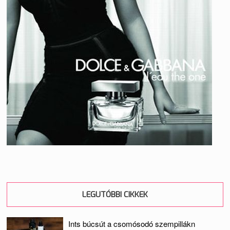
LEGUTÓBBI CIKKEK
Ints búcsút a csomósodó szempillákn