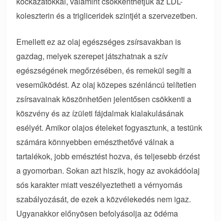
kockázatokkal, valamint csökkenthetjük az LDL-
koleszterin és a trigliceridek szintjét a szervezetben.
Emellett ez az olaj egészséges zsírsavakban is
gazdag, melyek szerepet játszhatnak a szív
egészségének megőrzésében, és remekül segíti a
veseműködést. Az olaj közepes szénláncú telítetlen
zsírsavainak köszönhetően jelentősen csökkenti a
köszvény és az ízületi fájdalmak kialakulásának
esélyét. Amikor olajos ételeket fogyasztunk, a testünk
számára könnyebben emészthetővé válnak a
tartalékok, jobb emésztést hozva, és teljesebb érzést
a gyomorban. Sokan azt hiszik, hogy az avokádóolaj
sós karakter miatt veszélyeztetheti a vérnyomás
szabályozását, de ezek a közvélekedés nem igaz.
Ugyanakkor előnyösen befolyásolja az ödéma