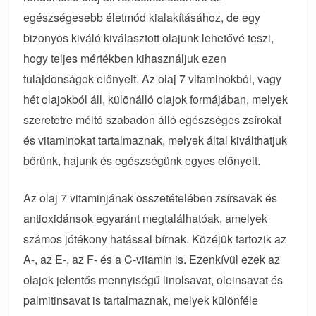
egészségesebb életmód kialakításához, de egy
bizonyos kiváló kiválasztott olajunk lehetővé teszi,
hogy teljes mértékben kihasználjuk ezen
tulajdonságok előnyeit. Az olaj 7 vitaminokból, vagy
hét olajokból áll, különálló olajok formájában, melyek
szeretetre méltó szabadon álló egészséges zsírokat
és vitaminokat tartalmaznak, melyek által kiválthatjuk
bőrünk, hajunk és egészségünk egyes előnyeit.
Az olaj 7 vitaminjának összetételében zsírsavak és
antioxidánsok egyaránt megtalálhatóak, amelyek
számos jótékony hatással bírnak. Közéjük tartozik az
A-, az E-, az F- és a C-vitamin is. Ezenkívül ezek az
olajok jelentős mennyiségű linolsavat, oleinsavat és
palmitinsavat is tartalmaznak, melyek különféle