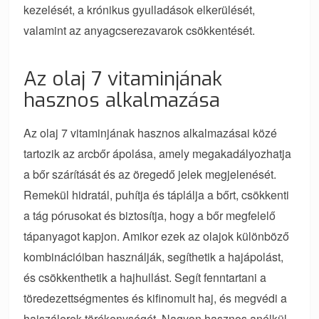
kezelését, a krónikus gyulladások elkerülését,
valamint az anyagcserezavarok csökkentését.
Az olaj 7 vitaminjának
hasznos alkalmazása
Az olaj 7 vitaminjának hasznos alkalmazásai közé
tartozik az arcbőr ápolása, amely megakadályozhatja
a bőr szárítását és az öregedő jelek megjelenését.
Remekül hidratál, puhítja és táplálja a bőrt, csökkenti
a tág pórusokat és biztosítja, hogy a bőr megfelelő
tápanyagot kapjon. Amikor ezek az olajok különböző
kombinációiban használják, segíthetik a hajápolást,
és csökkenthetik a hajhullást. Segít fenntartani a
töredezettségmentes és kifinomult haj, és megvédi a
hajszálerek törékenységét. Nagyon hasznos anélkül,