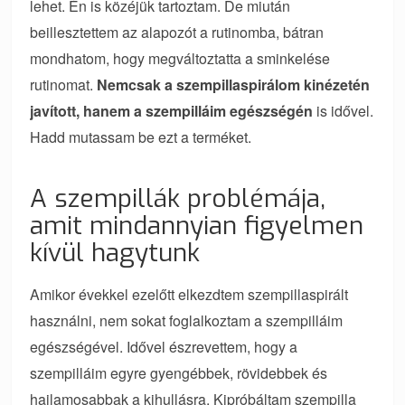
lehet. Én is közéjük tartoztam. De miután
beillesztettem az alapozót a rutinomba, bátran
mondhatom, hogy megváltoztatta a sminkelése
rutinomat.
Nemcsak a szempillaspirálom kinézetén
javított, hanem a szempilláim egészségén
is idővel.
Hadd mutassam be ezt a terméket.
A szempillák problémája,
amit mindannyian figyelmen
kívül hagytunk
Amikor évekkel ezelőtt elkezdtem szempillaspirált
használni, nem sokat foglalkoztam a szempilláim
egészségével. Idővel észrevettem, hogy a
szempilláim egyre gyengébbek, rövidebbek és
hajlamosabbak a kihullásra. Kipróbáltam szempilla