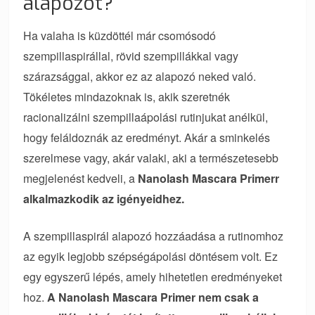
alapozót?
Ha valaha is küzdöttél már csomósodó
szempillaspirállal, rövid szempillákkal vagy
szárazsággal, akkor ez az alapozó neked való.
Tökéletes mindazoknak is, akik szeretnék
racionalizálni szempillaápolási rutinjukat anélkül,
hogy feláldoznák az eredményt. Akár a sminkelés
szerelmese vagy, akár valaki, aki a természetesebb
megjelenést kedveli, a
Nanolash Mascara Primerr
alkalmazkodik az igényeidhez.
A szempillaspirál alapozó hozzáadása a rutinomhoz
az egyik legjobb szépségápolási döntésem volt. Ez
egy egyszerű lépés, amely hihetetlen eredményeket
hoz.
A Nanolash Mascara Primer nem csak a