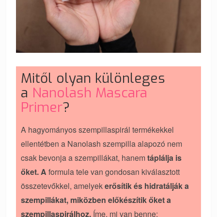
Mitől olyan különleges
a
Nanolash Mascara
Primer
?
A hagyományos szempillaspirál termékekkel
ellentétben a Nanolash szempilla alapozó nem
csak bevonja a szempillákat, hanem
táplálja is
őket. A
formula tele van gondosan kiválasztott
összetevőkkel, amelyek
erősítik és hidratálják a
szempillákat, miközben előkészítik őket a
szempillaspirálhoz.
Íme, mi van benne: