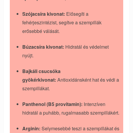
Szójacsíra kivonat:
Elősegíti a
fehérjeszintézist, segítve a szempillák
erősebbé válását.
Búzacsíra kivonat:
Hidratál és védelmet
nyújt.
Bajkáli csucsóka
gyökérkivonat:
Antioxidánsként hat és védi a
szempillákat.
Panthenol (B5 provitamin):
Intenzíven
hidratál a puhább, rugalmasabb szempillákért.
Arginin:
Selymesebbé teszi a szempillákat és