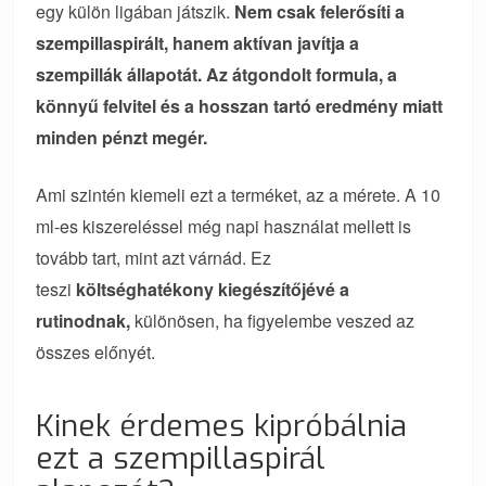
egy külön ligában játszik.
Nem csak felerősíti a
szempillaspirált, hanem aktívan javítja a
szempillák állapotát. Az átgondolt formula, a
könnyű felvitel és a hosszan tartó eredmény miatt
minden pénzt megér.
Ami szintén kiemeli ezt a terméket, az a mérete. A 10
ml-es kiszereléssel még napi használat mellett is
tovább tart, mint azt várnád. Ez
teszi
költséghatékony kiegészítőjévé a
rutinodnak,
különösen, ha figyelembe veszed az
összes előnyét.
Kinek érdemes kipróbálnia
ezt a szempillaspirál