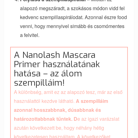
alapozó megszáradt, a szokásos módon vidd fel
kedvenc szempillaspirálodat. Azonnal észre food
venni, hogy mennyivel simább és csomómentes
a felvitel.
A Nanolash Mascara
Primer használatának
hatása – az álom
szempilláim!
A különbség, amit ez az alapozó tesz, már az első
használattól kezdve látható.
A szempilláim
azonnal hosszabbnak, dúsabbnak és
határozottabbnak tűntek. D
e az igazi varázslat
azután következett be, hogy néhány hétig
következetesen használtam. A következőket