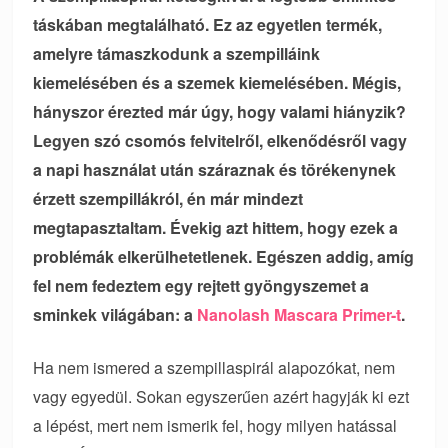
táskában megtalálható. Ez az egyetlen termék,
amelyre támaszkodunk a szempilláink
kiemelésében és a szemek kiemelésében. Mégis,
hányszor érezted már úgy, hogy valami hiányzik?
Legyen szó csomós felvitelről, elkenődésről vagy
a napi használat után száraznak és törékenynek
érzett szempillákról, én már mindezt
megtapasztaltam. Évekig azt hittem, hogy ezek a
problémák elkerülhetetlenek. Egészen addig, amíg
fel nem fedeztem egy rejtett gyöngyszemet a
sminkek világában: a
Nanolash Mascara Primer-t
.
Ha nem ismered a szempillaspirál alapozókat, nem
vagy egyedül. Sokan egyszerűen azért hagyják ki ezt
a lépést, mert nem ismerik fel, hogy milyen hatással