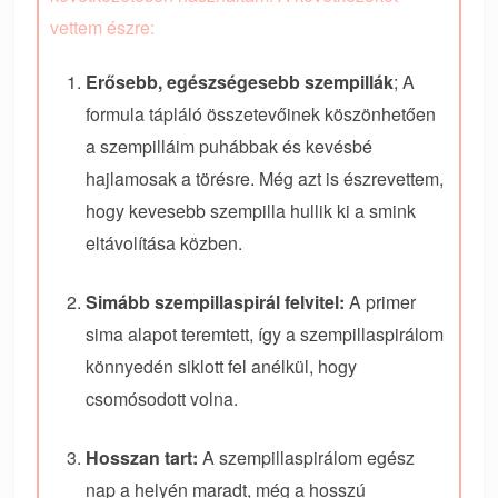
vettem észre:
Erősebb, egészségesebb szempillák
; A
formula tápláló összetevőinek köszönhetően
a szempilláim puhábbak és kevésbé
hajlamosak a törésre. Még azt is észrevettem,
hogy kevesebb szempilla hullik ki a smink
eltávolítása közben.
Simább szempillaspirál felvitel:
A primer
sima alapot teremtett, így a szempillaspirálom
könnyedén siklott fel anélkül, hogy
csomósodott volna.
Hosszan tart:
A szempillaspirálom egész
nap a helyén maradt, még a hosszú