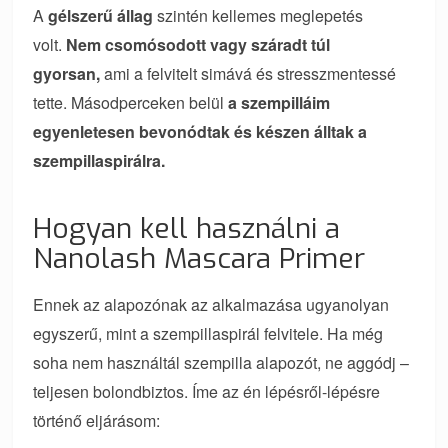
A
gélszerű állag
szintén kellemes meglepetés
volt.
Nem csomósodott vagy száradt túl
gyorsan,
ami a felvitelt simává és stresszmentessé
tette. Másodperceken belül
a szempilláim
egyenletesen bevonódtak és készen álltak a
szempillaspirálra.
Hogyan kell használni a
Nanolash Mascara Primer
Ennek az alapozónak az alkalmazása ugyanolyan
egyszerű, mint a szempillaspirál felvitele. Ha még
soha nem használtál szempilla alapozót, ne aggódj –
teljesen bolondbiztos. Íme az én lépésről-lépésre
történő eljárásom: