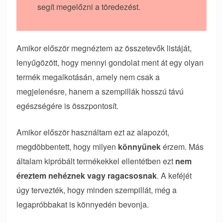
segít megelőzni a töredezést.
Amikor először megnéztem az összetevők listáját,
lenyűgözött, hogy mennyi gondolat ment át egy olyan
termék megalkotásán, amely nem csak a
megjelenésre, hanem a szempillák hosszú távú
egészségére is összpontosít.
Amikor először használtam ezt az alapozót,
megdöbbentett, hogy milyen
könnyűnek
érzem. Más
általam kipróbált termékekkel ellentétben ezt
nem
éreztem nehéznek vagy ragacsosnak
. A keféjét
úgy tervezték, hogy minden szempillát, még a
legapróbbakat is könnyedén bevonja.