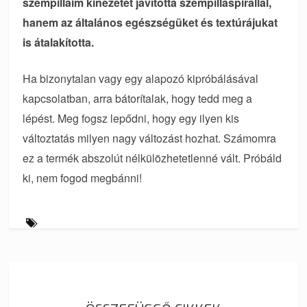
szempilláim kinézetét javította szempillaspirállal,
hanem az általános egészségüket és textúrájukat
is átalakította.
Ha bizonytalan vagy egy alapozó kipróbálásával
kapcsolatban, arra bátorítalak, hogy tedd meg a
lépést. Meg fogsz lepődni, hogy egy ilyen kis
változtatás milyen nagy változást hozhat. Számomra
ez a termék abszolút nélkülözhetetlenné vált. Próbáld
ki, nem fogod megbánni!