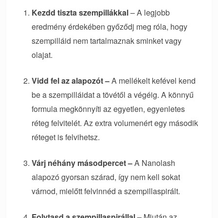
Kezdd tiszta szempillákkal
– A legjobb
eredmény érdekében győződj meg róla, hogy
szempilláid nem tartalmaznak sminket vagy
olajat.
Vidd fel az alapozót –
A mellékelt kefével kend
be a szempilláidat a tövétől a végéig. A könnyű
formula megkönnyíti az egyetlen, egyenletes
réteg felvitelét. Az extra volumenért egy második
réteget is felvihetsz.
Várj néhány másodpercet –
A Nanolash
alapozó gyorsan szárad, így nem kell sokat
várnod, mielőtt felvinnéd a szempillaspirált.
Folytasd a szempillaspirállal –
Miután az