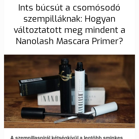
Ints búcsút a csomósodó
szempilláknak: Hogyan
változtatott meg mindent a
Nanolash Mascara Primer?
A szempillaspirál kétségkívül a legtöbb sminkes