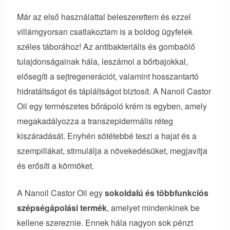
Már az első használattal beleszerettem és ezzel
villámgyorsan csatlakoztam is a boldog ügyfelek
széles táborához! Az antibakteriális és gombaölő
tulajdonságainak hála, leszámol a bőrbajokkal,
elősegíti a sejtregenerációt, valamint hosszantartó
hidratáltságot és tápláltságot biztosít. A Nanoil Castor
Oil egy természetes bőrápoló krém is egyben, amely
megakadályozza a transzepidermális réteg
kiszáradását. Enyhén sötétebbé teszi a hajat és a
szempillákat, stimulálja a növekedésüket, megjavítja
és erősíti a körmöket.
A Nanoil Castor Oil egy
sokoldalú és többfunkciós
szépségápolási termék
, amelyet mindenkinek be
kellene szereznie. Ennek hála nagyon sok pénzt