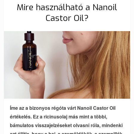
Mire használható a Nanoil
Castor Oil?
Íme az a bizonyos régóta várt Nanoil Castor Oil
értékelés. Ez a ricinusolaj más mint a többi,
bámulatos visszajelzéseket olvasni róla, mindenki
azt állítja, hogy a haj, a szemöldökök, a szempillák