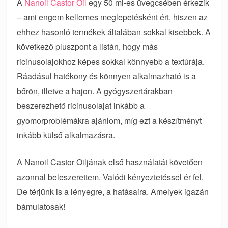
A
Nanoil Castor Oil
egy 50 ml-es üvegcsében érkezik
– ami engem kellemes meglepetésként ért, hiszen az
ehhez hasonló termékek általában sokkal kisebbek. A
következő pluszpont a listán, hogy más
ricinusolajokhoz képes sokkal könnyebb a textúrája.
Ráadásul hatékony és könnyen alkalmazható is a
bőrön, illetve a hajon. A gyógyszertárakban
beszerezhető ricinusolajat inkább a
gyomorproblémákra ajánlom, míg ezt a készítményt
inkább külső alkalmazásra.
A Nanoil Castor Oiljának első használatát követően
azonnal beleszerettem. Valódi kényeztetéssel ér fel.
De térjünk is a lényegre, a hatásaira. Amelyek igazán
bámulatosak!