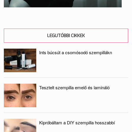
LEGUTÓBBI CIKKEK
Ints búcsút a csomósodó szempillákn
Tesztelt szempilla emelő és lamináló
Kipróbáltam a DIY szempilla hosszabbí