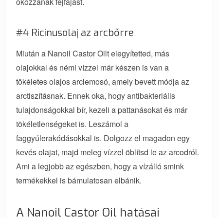
okozzanak fejfájást.
#4 Ricinusolaj az arcbőrre
Miután a Nanoil Castor Oilt elegyítetted, más
olajokkal és némi vízzel már készen is van a
tökéletes olajos arclemosó, amely bevett módja az
arctiszításnak. Ennek oka, hogy antibakteriális
tulajdonságokkal bír, kezeli a pattanásokat és már
tökéletlenségeket is. Leszámol a
faggyúlerakódásokkal is. Dolgozz el magadon egy
kevés olajat, majd meleg vízzel öblítsd le az arcodról.
Ami a legjobb az egészben, hogy a vízálló smink
termékekkel is bámulatosan elbánik.
A Nanoil Castor Oil hatásai