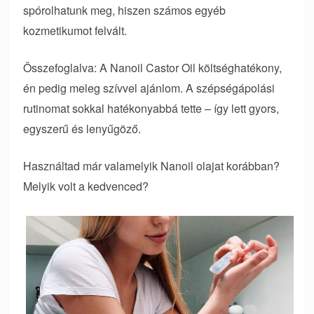
spórolhatunk meg, hiszen számos egyéb
kozmetikumot felvált.
Összefoglalva: A Nanoil Castor Oil költséghatékony,
én pedig meleg szívvel ajánlom. A szépségápolási
rutinomat sokkal hatékonyabbá tette – így lett gyors,
egyszerű és lenyűgöző.
Használtad már valamelyik Nanoil olajat korábban?
Melyik volt a kedvenced?