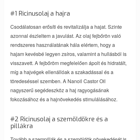
#1 Ricinusolaj a hajra
Csodálatosan erősíti és revitalizálja a hajat. Szinte
azonnal észleltem a javulást. Az olaj fejbőrön való
rendszeres használatának hála elértem, hogy a
hajam kevésbé legyen zsíros, valamint a hullásból is
visszavett. A fejbőröm megfelelően ápolt és hidratált,
míg a hajvégek ellenállóak a szakadással és a
töredeséssel szemben. A Nanoil Castor Oil
nagyszerű segédeszköz a haj ragyogásának
fokozásához és a hajnövekedés stimulálásához.
#2 Ricinusolaj a szemöldökre és a
pillákra
Tovább a szempillák és a szemöldök növekedését is