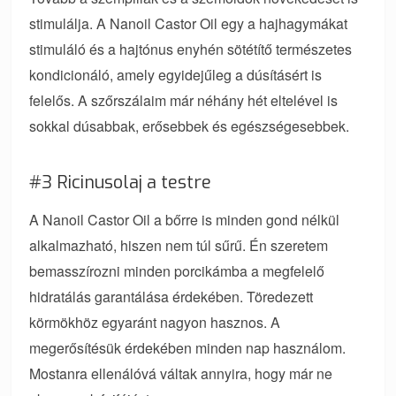
stimulálja. A Nanoil Castor Oil egy a hajhagymákat
stimuláló és a hajtónus enyhén sötétítő természetes
kondicionáló, amely egyidejűleg a dúsításért is
felelős. A szőrszálaim már néhány hét eltelével is
sokkal dúsabbak, erősebbek és egészségesebbek.
#3 Ricinusolaj a testre
A Nanoil Castor Oil a bőrre is minden gond nélkül
alkalmazható, hiszen nem túl sűrű. Én szeretem
bemasszírozni minden porcikámba a megfelelő
hidratálás garantálása érdekében. Töredezett
körmökhöz egyaránt nagyon hasznos. A
megerősítésük érdekében minden nap használom.
Mostanra ellenálóvá váltak annyira, hogy már ne