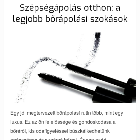
Szépségápolás otthon: a
legjobb bőrápolási szokások
Egy jól megtervezett bőrápolási rutin több, mint egy
luxus. Ez az ön felelőssége és gondoskodása a
bőréről, kis odafigyeléssel büszkélkedhetünk
egészséges és sugárzó bőrrel. Éppen ezért,