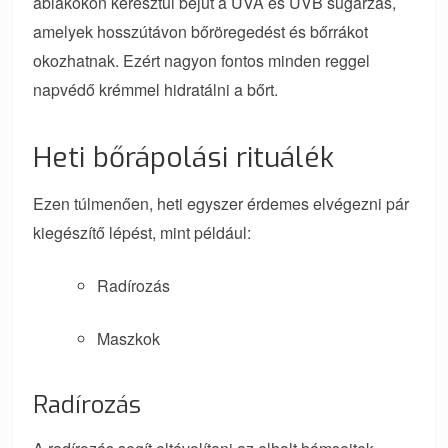
ablakokon keresztül bejut a UVA és UVB sugárzás,
amelyek hosszútávon bőröregedést és bőrrákot
okozhatnak. Ezért nagyon fontos minden reggel
napvédő krémmel hidratálni a bőrt.
Heti bőrápolási rituálék
Ezen túlmenően, heti egyszer érdemes elvégezni pár
kiegészítő lépést, mint például:
Radírozás
Maszkok
Radírozás