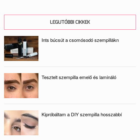
LEGUTÓBBI CIKKEK
Ints búcsút a csomósodó szempillákn
Tesztelt szempilla emelő és lamináló
Kipróbáltam a DIY szempilla hosszabbí