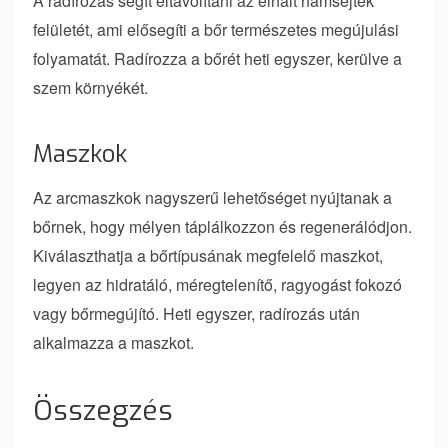
A radírozás segít eltávolítani az elhalt hámsejtek
felületét, ami elősegíti a bőr természetes megújulási
folyamatát. Radírozza a bőrét heti egyszer, kerülve a
szem környékét.
Maszkok
Az arcmaszkok nagyszerű lehetőséget nyújtanak a
bőrnek, hogy mélyen táplálkozzon és regenerálódjon.
Kiválaszthatja a bőrtípusának megfelelő maszkot,
legyen az hidratáló, méregtelenítő, ragyogást fokozó
vagy bőrmegújító. Heti egyszer, radírozás után
alkalmazza a maszkot.
Összegzés