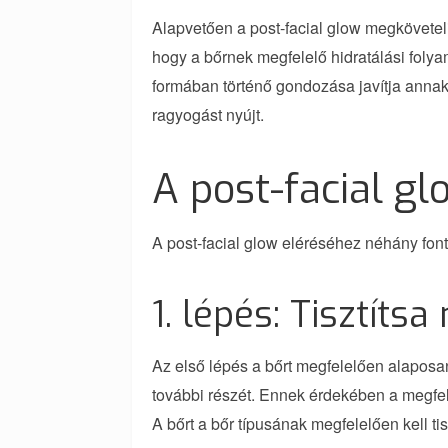
Alapvetően a post-facial glow megköveteli
hogy a bőrnek megfelelő hidratálási folya
formában történő gondozása javítja annak 
ragyogást nyújt.
A post-facial gl
A post-facial glow eléréséhez néhány font
1. lépés: Tisztíts
Az első lépés a bőrt megfelelően alaposan 
további részét. Ennek érdekében a megfel
A bőrt a bőr típusának megfelelően kell tisz