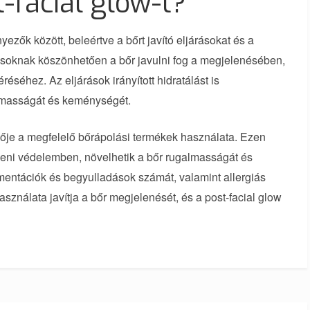
-facial glow-t?
ezők között, beleértve a bőrt javító eljárásokat és a
ásoknak köszönhetően a bőr javulni fog a megjelenésében,
séhez. Az eljárások irányított hidratálást is
lmasságát és keménységét.
zője a megfelelő bőrápolási termékek használata. Ezen
leni védelemben, növelhetik a bőr rugalmasságát és
gmentációk és begyulladások számát, valamint allergiás
sználata javítja a bőr megjelenését, és a post-facial glow