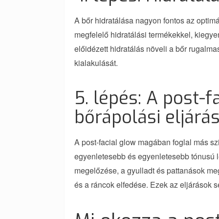
A bőr hidratálása nagyon fontos az optimá
megfelelő hidratálási termékekkel, kiegye
előidézett hidratálás növeli a bőr rugal
kialakulását.
5. lépés: A post-f
bőrápolási eljárá
A post-facial glow magában foglal más szi
egyenletesebb és egyenletesebb tónusú le
megelőzése, a gyulladt és pattanások me
és a ráncok elfedése. Ezek az eljárások 