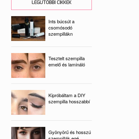
LEGUTÓBBI CIKKEK
Ints búcsút a
csomósodó
szempillákn
Tesztelt szempilla
emelő és lamináló
Kipróbáltam a DIY
szempilla hosszabbí
Gyönyörű és hosszú
szempillák egé