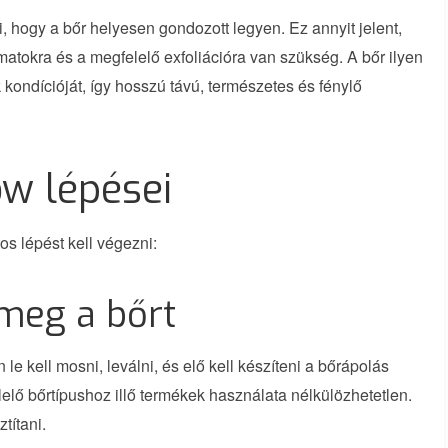
, hogy a bőr helyesen gondozott legyen. Ez annyit jelent,
matokra és a megfelelő exfoliációra van szükség. A bőr ilyen
kondícióját, így hosszú távú, természetes és fénylő
ow lépései
os lépést kell végezni:
a meg a bőrt
le kell mosni, leválni, és elő kell készíteni a bőrápolás
elő bőrtípushoz illő termékek használata nélkülözhetetlen.
títani.