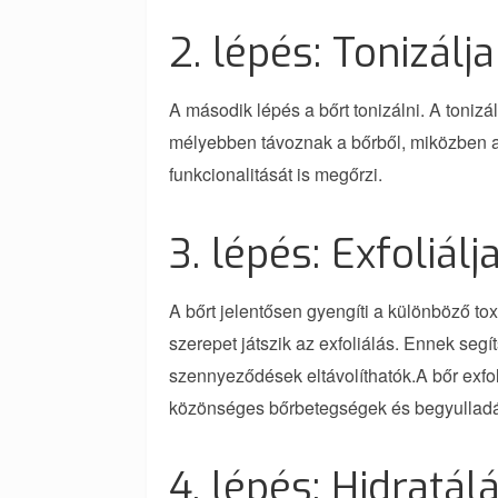
2. lépés: Tonizálja
A második lépés a bőrt tonizálni. A toniz
mélyebben távoznak a bőrből, miközben a 
funkcionalitását is megőrzi.
3. lépés: Exfoliálj
A bőrt jelentősen gyengíti a különböző t
szerepet játszik az exfoliálás. Ennek se
szennyeződések eltávolíthatók.A bőr exfo
közönséges bőrbetegségek és begyulladás
4. lépés: Hidratál