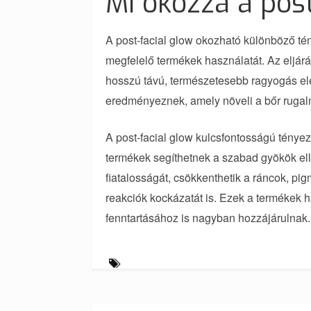
Mi okozza a post
A post-facial glow okozható különböző tény
megfelelő termékek használatát. Az eljár
hosszú távú, természetesebb ragyogás eléré
eredményeznek, amely növeli a bőr ruga
A post-facial glow kulcsfontosságú ténye
termékek segíthetnek a szabad gyökök el
fiatalosságát, csökkenthetik a ráncok, pi
reakciók kockázatát is. Ezek a termékek ha
fenntartásához is nagyban hozzájárulnak.