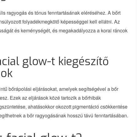
lis ragyogás és tónus fenntartásának eléréséhez. A bőrt
nsúlyozott folyadékmegkötő képességgel kell ellátni. Az
masságát és keménységét, és megakadályozza a korai ráncok
acial glow-t kiegészítő
sok
ntű bőrápolási eljárásokat, amelyek segítségével a bőr
sz. Ezek az eljárások közé tartozik a bőrhibák
gszüntetése, ahatásokkor okozott pigmentáció csökkentése
segíthetnek a bőr ragyogásának hosszú távú fenntartásában.