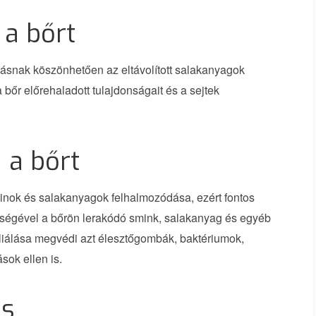
 a bőrt
álásnak köszönhetően az eltávolított salakanyagok
bőr előrehaladott tulajdonságait és a sejtek
a a bőrt
oxinok és salakanyagok felhalmozódása, ezért fontos
gítségével a bőrön lerakódó smink, salakanyag és egyéb
liálása megvédi azt élesztőgombák, baktériumok,
ok ellen is.
ás