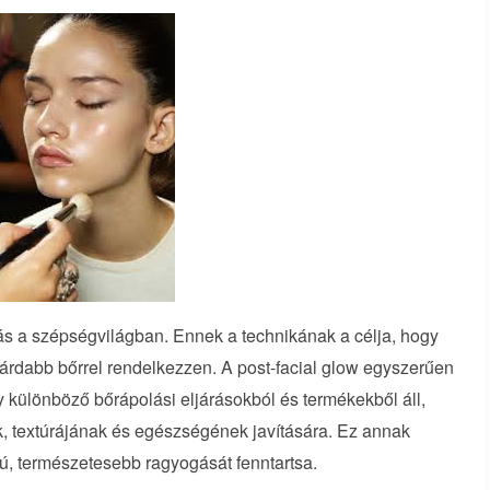
ogás a szépségvilágban. Ennek a technikának a célja, hogy
ilárdabb bőrrel rendelkezzen. A post-facial glow egyszerűen
y különböző bőrápolási eljárásokból és termékekből áll,
 textúrájának és egészségének javítására. Ez annak
vú, természetesebb ragyogását fenntartsa.