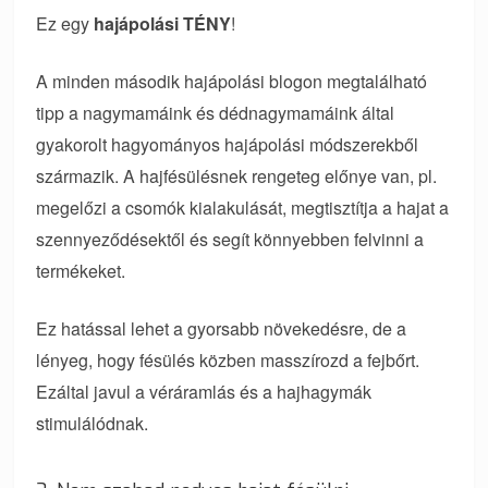
Ez egy
hajápolási TÉNY
!
A minden második hajápolási blogon megtalálható
tipp a nagymamáink és dédnagymamáink által
gyakorolt hagyományos hajápolási módszerekből
származik. A hajfésülésnek rengeteg előnye van, pl.
megelőzi a csomók kialakulását, megtisztítja a hajat a
szennyeződésektől és segít könnyebben felvinni a
termékeket.
Ez hatással lehet a gyorsabb növekedésre, de a
lényeg, hogy fésülés közben masszírozd a fejbőrt.
Ezáltal javul a véráramlás és a hajhagymák
stimulálódnak.