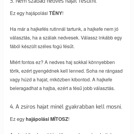
3. Nem szabad nedves hajat fésülni.
Ez egy hajápolási
TÉNY
!
Ha már a hajkefés rutinnál tartunk, a hajkefe nem jó
választás, ha a szálak nedvesek. Válassz inkább egy
fából készült széles fogú fésűt.
Miért fontos ez? A nedves haj sokkal könnyebben
törik, ezért gyengédnek kell lenned. Soha ne rángasd
vagy húzd a hajat, miközben kibontod. A hajkefe
beleragadhat a hajba, ezért a fésű jobb választás.
4. A zsíros hajat minél gyakrabban kell mosni.
Ez egy
hajápolási MÍTOSZ
!