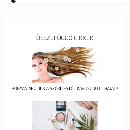
ÖSSZEFÜGGŐ CIKKEK
HOGYAN ÁPOLJUK A SZŐKÍTÉSTŐL KÁROSODOTT HAJAT?