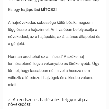
Ez egy
hajápolási MÍTOSZ!
A hajnövekedés sebessége különbözik, mégsem
függ össze a hajszínnel. Ami valóban befolyásolja a
növekedést, az a hajápolás, az általános állapotod és
a génjeid.
Honnan ered tehát ez a mítosz? A szőke haj
természeténél fogva vékonyabb és törékenyebb. Úgy
tűnhet, hogy lassabban nő, mivel a hossza nem
változik a töredezett hajvégek és a kisebb volumen
miatt.
2. A rendszeres hajfésülés felgyorsítja a
növekedést.