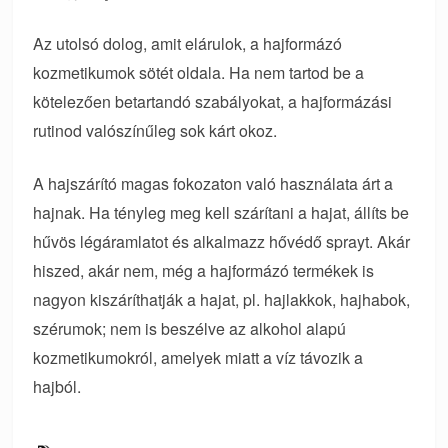
Az utolsó dolog, amit elárulok, a hajformázó
kozmetikumok sötét oldala. Ha nem tartod be a
kötelezően betartandó szabályokat, a hajformázási
rutinod valószínűleg sok kárt okoz.
A hajszárító magas fokozaton való használata árt a
hajnak. Ha tényleg meg kell szárítani a hajat, állíts be
hűvös légáramlatot és alkalmazz hővédő sprayt. Akár
hiszed, akár nem, még a hajformázó termékek is
nagyon kiszáríthatják a hajat, pl. hajlakkok, hajhabok,
szérumok; nem is beszélve az alkohol alapú
kozmetikumokról, amelyek miatt a víz távozik a
hajból.