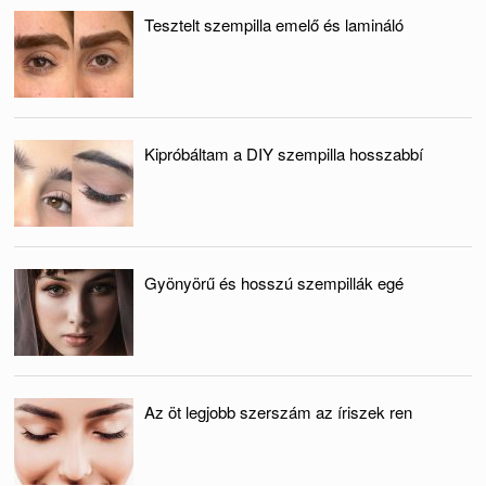
Tesztelt szempilla emelő és lamináló
Kipróbáltam a DIY szempilla hosszabbí
Gyönyörű és hosszú szempillák egé
Az öt legjobb szerszám az íriszek ren