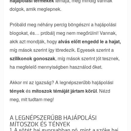
hajápolási termékek
témája, még mindig vannak
dolgok, amik meglepnek.
Próbáld meg néhány percig böngészni a hajápolási
blogokat, és… próbálj meg nem megőrülni! Vannak,
akik azt mondják, hogy
alvás előtt engedd le a hajat,
míg mások szerint így töredezik. Egyesek szerint a
szilikonok gonoszak
, míg mások szerint jót tesznek,
ha megfelelő mennyiségben használod őket.
Akkor mi az igazság? A legnépszerűbb hajápolási
tények
és
mítoszok témáját jártam körül
. Nézd
meg, mit tudtam meg!
A LEGNÉPSZERŰBB HAJÁPOLÁSI
MÍTOSZOK ÉS TÉNYEK
1. A sötét haj gyorsabban nő, mint a szőke haj.