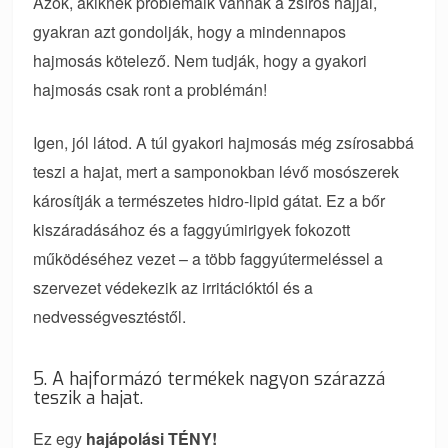
Azok, akiknek problémáik vannak a zsíros hajjal,
gyakran azt gondolják, hogy a mindennapos
hajmosás kötelező. Nem tudják, hogy a gyakori
hajmosás csak ront a problémán!
Igen, jól látod. A túl gyakori hajmosás még zsírosabbá
teszi a hajat, mert a samponokban lévő mosószerek
károsítják a természetes hidro-lipid gátat. Ez a bőr
kiszáradásához és a faggyúmirigyek fokozott
működéséhez vezet – a több faggyútermeléssel a
szervezet védekezik az irritációktól és a
nedvességvesztéstől.
5. A hajformázó termékek nagyon szárazzá
teszik a hajat.
Ez egy
hajápolási TÉNY!