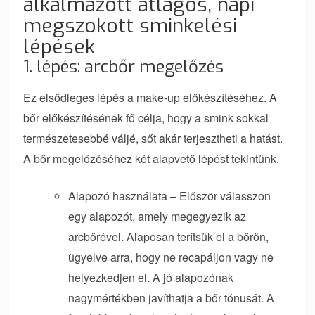
alkalmazott átlagos, napi
megszokott sminkelési
lépések
1. lépés: arcbőr megelőzés
Ez elsődleges lépés a make-up előkészítéséhez. A
bőr előkészítésének fő célja, hogy a smink sokkal
természetesebbé váljé, sőt akár terjesztheti a hatást.
A bőr megelőzéséhez két alapvető lépést tekintünk.
Alapozó használata – Először válasszon
egy alapozót, amely megegyezik az
arcbőrével. Alaposan terítsük el a bőrön,
ügyelve arra, hogy ne recapáljon vagy ne
helyezkedjen el. A jó alapozónak
nagymértékben javíthatja a bőr tónusát. A