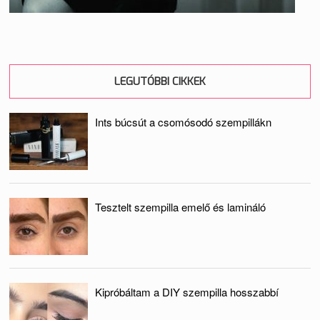
LEGUTÓBBI CIKKEK
Ints búcsút a csomósodó szempillákn
Tesztelt szempilla emelő és lamináló
Kipróbáltam a DIY szempilla hosszabbí