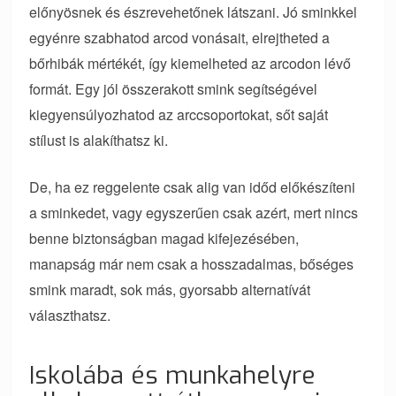
előnyösnek és észrevehetőnek látszani. Jó sminkkel
egyénre szabhatod arcod vonásait, elrejtheted a
bőrhibák mértékét, így kiemelheted az arcodon lévő
formát. Egy jól összerakott smink segítségével
kiegyensúlyozhatod az arccsoportokat, sőt saját
stílust is alakíthatsz ki.
De, ha ez reggelente csak alig van időd előkészíteni
a sminkedet, vagy egyszerűen csak azért, mert nincs
benne biztonságban magad kifejezésében,
manapság már nem csak a hosszadalmas, bőséges
smink maradt, sok más, gyorsabb alternatívát
választhatsz.
Iskolába és munkahelyre