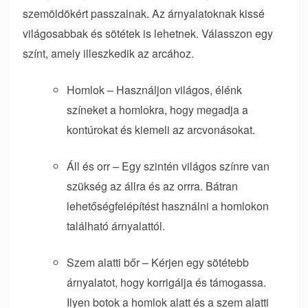
szemöldökért passzalnak. Az árnyalatoknak kissé
világosabbak és sötétek is lehetnek. Válasszon egy
színt, amely illeszkedik az arcához.
Homlok – Használjon világos, élénk
színeket a homlokra, hogy megadja a
kontúrokat és kiemeli az arcvonásokat.
Áll és orr – Egy szintén világos színre van
szükség az állra és az orrra. Bátran
lehetőségfelépítést használni a homlokon
található árnyalattól.
Szem alatti bőr – Kérjen egy sötétebb
árnyalatot, hogy korrigálja és támogassa.
Ilyen botok a homlok alatt és a szem alatti