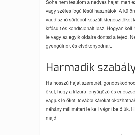
Soha nem fésülöm a nedves hajat, mert ez
vagy széles fogú fésűt használok. A külön
vaddisznó sörtéből készült kiegészítőket 
kifésült és kondicionált lesz. Hogyan kel
le vagy az egyik oldalra döntsd a fejed. N
gyengülnek és elvékonyodnak.
Harmadik szabály
Ha hosszú hajat szeretnél, gondoskodnod ke
őket, hogy a frizura lenyűgöző és egészs
vágjuk le őket, további károkat okozhat
néhány millimétert le kell vágni belőlük.
majd.