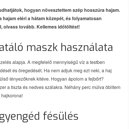
tudhatjátok, hogyan növesztettem szép hosszúra hajam.
 hajam eléri a hátam közepét, és folyamatosan
, olvass tovább. Kellemes időtöltést!
ratáló maszk használata
kezelés alapja. A megfelelő mennyiségű víz a testben
ődését és öregedését. Ha nem adjuk meg ezt neki, a haj
 külső tényezőknek kitéve. Hogyan ápolom a fejbőrt?
zer a tiszta és nedves szálakra. Néhány perc múlva öblítem
 hajkorona!
 gyengéd fésülés