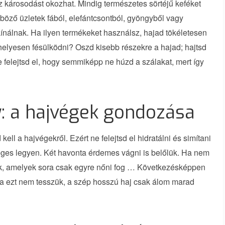
 károsodást okozhat. Mindig természetes sörtéjű keféket
böző üzletek fából, elefántcsontból, gyöngyből vagy
kínálnak. Ha ilyen termékeket használsz, hajad tökéletesen
l helyesen fésülködni? Oszd kisebb részekre a hajad; hajtsd
e felejtsd el, hogy semmiképp ne húzd a szálakat, mert így
: a hajvégek gondozása
ll a hajvégekről. Ezért ne felejtsd el hidratálni és simítani
éges legyen. Két havonta érdemes vágni is belőlük. Ha nem
nak, amelyek sora csak egyre nőni fog … Következésképpen
 Ha ezt nem tesszük, a szép hosszú haj csak álom marad