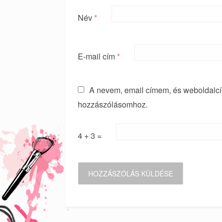
Név
*
E-mail cím
*
A nevem, email címem, és weboldal
hozzászólásomhoz.
4 + 3 =