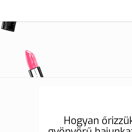
Hogyan őrizzü
gyönyörű hajunkat