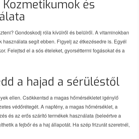
: Kozmetikumok és
álata
teni? Gondoskodj róla kívülről és belülről. A vitaminokban
asználata segít ebben. Figyelj az étkezésedre is. Egyél
. Felejtsd el a sós ételeket, gyorséttermi fogásokat és a
édd a hajad a sérüléstől
nyek ellen. Csökkentsd a magas hőmérsékletet igénylő
szetes védőrétegét. A napfény, a magas hőmérséklet, a
zés és az erős szárító termékek használata (beleértve a
tik a fejbőr és a haj állapotát. Ha szép frizurát szeretnél,