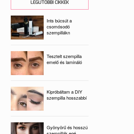
LEGUTÓBBI CIKKEK
Ints búcsút a
csomósodó
szempillákn
Tesztelt szempilla
emelő és lamináló
Kipróbáltam a DIY
szempilla hosszabbí
Gyönyörű és hosszú
szempillák egé