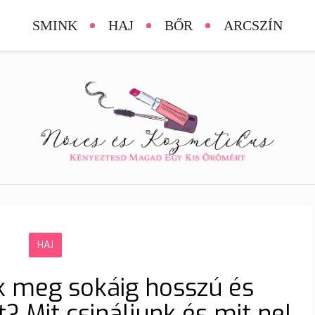
SMINK
HAJ
BŐR
ARCSZÍN
HAJ
k meg sokáig hosszú és
? Mit csináljunk és mit ne!