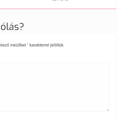
zólás?
elező mezőket
*
karakterrel jelöltük