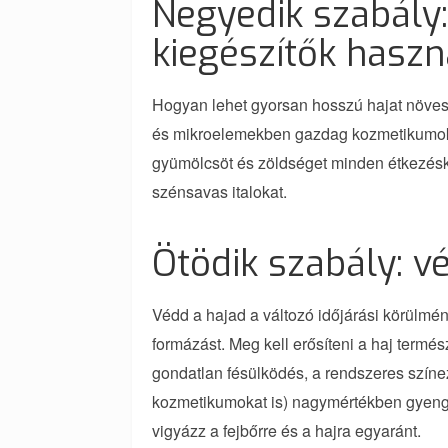
Negyedik szabály
kiegészítők haszn
Hogyan lehet gyorsan hosszú hajat növesz
és mikroelemekben gazdag kozmetikumok h
gyümölcsöt és zöldséget minden étkezéskor
szénsavas italokat.
Ötödik szabály: v
Védd a hajad a változó időjárási körülmé
formázást. Meg kell erősíteni a haj termé
gondatlan fésülködés, a rendszeres színe
kozmetikumokat is) nagymértékben gyengíthe
vigyázz a fejbőrre és a hajra egyaránt.