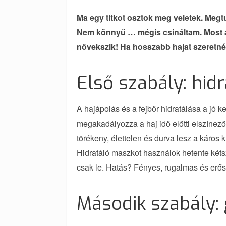
Ma egy titkot osztok meg veletek. Meg
Nem könnyű … mégis csináltam. Most a
növekszik! Ha hosszabb hajat szeretnél
Első szabály: hid
A hajápolás és a fejbőr hidratálása a jó 
megakadályozza a haj idő előtti elszínez
törékeny, élettelen és durva lesz a káros
Hidratáló maszkot használok hetente kéts
csak le. Hatás? Fényes, rugalmas és erős
Második szabály: