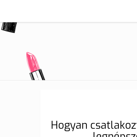
Hogyan csatlakozt
legnéps