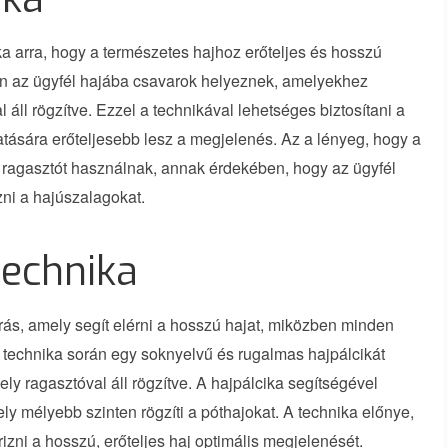
ka arra, hogy a természetes hajhoz erőteljes és hosszú
án az ügyfél hajába csavarok helyeznek, amelyekhez
 áll rögzítve. Ezzel a technikával lehetséges biztosítani a
atására erőteljesebb lesz a megjelenés. Az a lényeg, hogy a
ragasztót használnak, annak érdekében, hogy az ügyfél
zni a hajúszalagokat.
technika
rás, amely segít elérni a hosszú hajat, miközben minden
 technika során egy soknyelvű és rugalmas hajpálcikát
y ragasztóval áll rögzítve. A hajpálcika segítségével
y mélyebb szinten rögzíti a póthajokat. A technika előnye,
ni a hosszú, erőteljes haj optimális megjelenését.