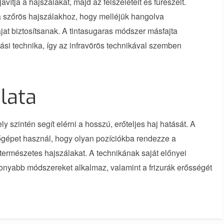
vítja a hajszálakat, majd az felszeletelt és fűrészelt.
a szőrös hajszálakhoz, hogy melléjük hangolva
jat biztosítsanak. A tintasugaras módszer másfajta
ási technika, így az infravörös technikával szemben
lata
 szintén segít elérni a hosszú, erőteljes haj hatását. A
őgépet használ, hogy olyan pozíciókba rendezze a
természetes hajszálakat. A technikának saját előnyei
onyabb módszereket alkalmaz, valamint a frizurák erősségét