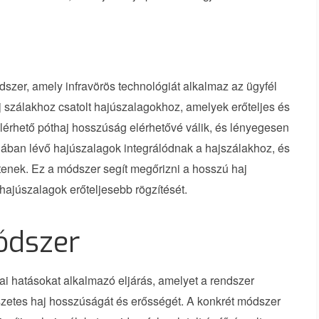
szer, amely infravörös technológiát alkalmaz az ügyfél
j szálakhoz csatolt hajúszalagokhoz, amelyek erőteljes és
elérhető póthaj hosszúság elérhetővé válik, és lényegesen
jában lévő hajúszalagok integrálódnak a hajszálakhoz, és
enek. Ez a módszer segít megőrizni a hosszú haj
 hajúszalagok erőteljesebb rögzítését.
ódszer
ai hatásokat alkalmazó eljárás, amelyet a rendszer
szetes haj hosszúságát és erősségét. A konkrét módszer