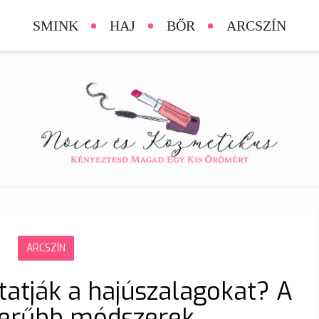
SMINK
HAJ
BŐR
ARCSZÍN
ARCSZÍN
atják a hajúszalagokat? A
zerűbb módszerek