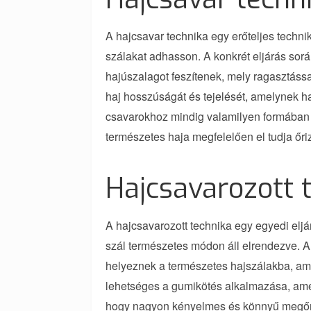
A hajcsavar technika egy erőteljes techni
szálakat adhasson. A konkrét eljárás sor
hajúszalagot feszítenek, mely ragasztással
haj hosszúságát és tejelését, amelynek h
csavarokhoz mindig valamilyen formában 
természetes haja megfelelően el tudja őri
Hajcsavarozott 
A hajcsavarozott technika egy egyedi eljá
szál természetes módon áll elrendezve. A
helyeznek a természetes hajszálakba, amel
lehetséges a gumikötés alkalmazása, amel
hogy nagyon kényelmes és könnyű megőriz