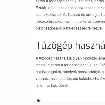
során a rendszer technikusa tintasugaras ja
Ezután a hajúszalagokat hozzácsatolják 
csatlakozzanak, és hosszú és erőteljes ha
hőkezelést alkalmaz, mint a keratin bevon
biztonságosabb a hajegészségre nézve.
Tűzőgép haszná
A tűzőgép használata olyan módszer, amely
technika során a rendszer technikusa tűz
hajúszalagokat, amelyek hosszabbítják a 
vannak, mivel a tartósabb hatáshoz haték
is fenntartják idővel.