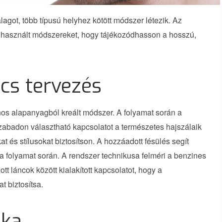
lagot, több típusú helyhez kötött módszer létezik. Az
 használt módszereket, hogy tájékozódhasson a hosszú,
pcs tervezés
nos alapanyagból kreált módszer. A folyamat során a
szabadon választható kapcsolatot a természetes hajszálaik
at és stílusokat biztosítson. A hozzáadott fésülés segít
a folyamat során. A rendszer technikusa felméri a benzines
t láncok között kialakított kapcsolatot, hogy a
t biztosítsa.
ika