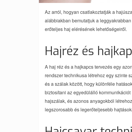
Az arról, hogyan csatlakoztatják a hajúsza
alábbiakban bemutatjuk a leggyakrabban
erőteljes haj elérésének lehetőségeiről.
Hajréz és hajka
A haj réz és a hajkapcs tervezés egy azo
rendszer technikusa létrehoz egy szinte 
és a szálak között, hogy különféle hatások
biztosítani az egyedülálló kommunikációt 
hajszálak, és azonos anyagokból létrehozot
legszorosabb és legerőteljesebb hajtásoka
Hajcsavar techn