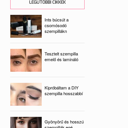
LEGUTÓBBI CIKKEK
Ints búcsút a
csomósodó
szempillákn
Tesztelt szempilla
emelő és lamináló
Kipróbáltam a DIY
szempilla hosszabbí
Gyönyörű és hosszú
szempillák egé