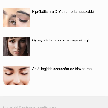
Kipróbáltam a DIY szempilla hosszabbí
Gyönyörű és hosszú szempillák egé
Az öt legjobb szerszám az íriszek ren
Copyright © noieseskozmetikus.eu