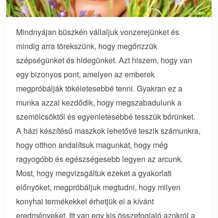
Mindnyájan büszkén vállaljuk vonzerejünket és
mindig arra törekszünk, hogy megőrizzük
szépségünket és hidegünket. Azt hiszem, hogy van
egy bizonyos pont, amelyen az emberek
megpróbálják tökéletesebbé tenni. Gyakran ez a
munka azzal kezdődik, hogy megszabadulunk a
szemölcsöktől és egyenletesebbé tesszük bőrünket.
A házi készítésű maszkok lehetővé teszik számunkra,
hogy otthon andalítsuk magunkat, hogy még
ragyogóbb és egészségesebb legyen az arcunk.
Most, hogy megvizsgáltuk ezeket a gyakorlati
előnyöket, megpróbáljuk megtudni, hogy milyen
konyhai termékekkel érhetjük el a kívánt
eredményeket. Itt van egy kis összefoglaló azokról a