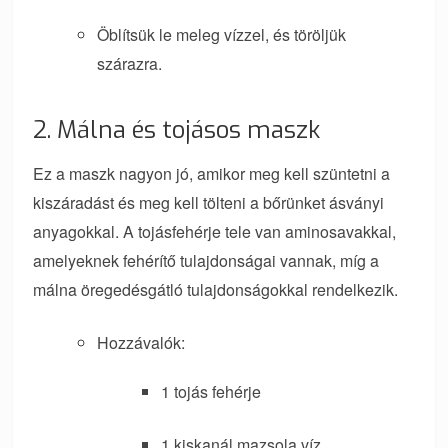
Öblítsük le meleg vízzel, és töröljük
szárazra.
2. Málna és tojásos maszk
Ez a maszk nagyon jó, amikor meg kell szüntetni a
kiszáradást és meg kell tölteni a bőrünket ásványi
anyagokkal. A tojásfehérje tele van aminosavakkal,
amelyeknek fehérítő tulajdonságai vannak, míg a
málna öregedésgátló tulajdonságokkal rendelkezik.
Hozzávalók:
1 tojás fehérje
1 kiskanál mazsola víz