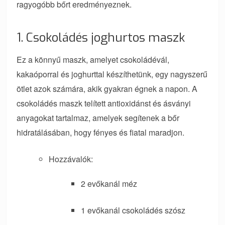
ragyogóbb bőrt eredményeznek.
1. Csokoládés joghurtos maszk
Ez a könnyű maszk, amelyet csokoládévál,
kakaóporral és joghurttal készíthetünk, egy nagyszerű
ötlet azok számára, akik gyakran égnek a napon. A
csokoládés maszk telített antioxidánst és ásványi
anyagokat tartalmaz, amelyek segítenek a bőr
hidratálásában, hogy fényes és fiatal maradjon.
Hozzávalók:
2 evőkanál méz
1 evőkanál csokoládés szósz